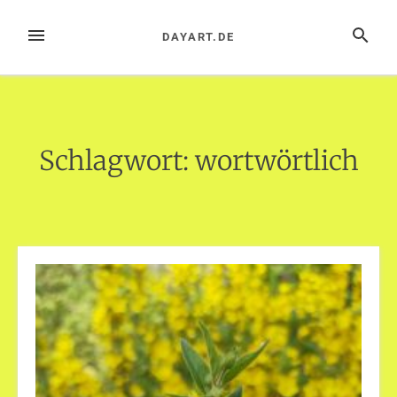
Zum
Inhalt
MENÜ
SUCHE
DAYART.DE
springen
Schlagwort:
wortwörtlich