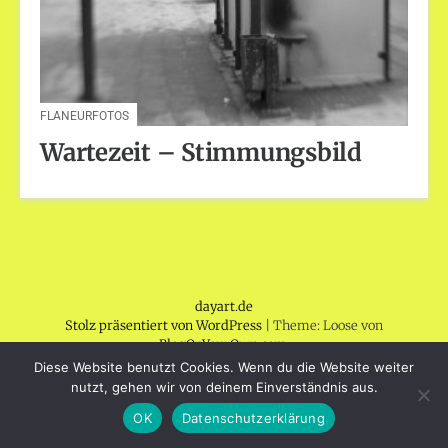
FLANEURFOTOS
Wartezeit – Stimmungsbild
dayart.de
Stolz präsentiert von WordPress
|
Theme: Loose von
BlogOnYourOwn.com
.
Diese Website benutzt Cookies. Wenn du die Website weiter
nutzt, gehen wir von deinem Einverständnis aus.
OK
Datenschutzerklärung