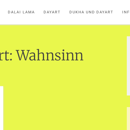
DALAI LAMA
DAYART
DUKHA UND DAYART
IN
rt:
Wahnsinn