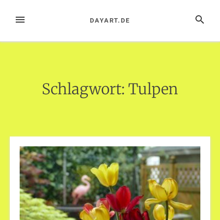
Zum
Inhalt
MENÜ
SUCHE
DAYART.DE
springen
Schlagwort:
Tulpen