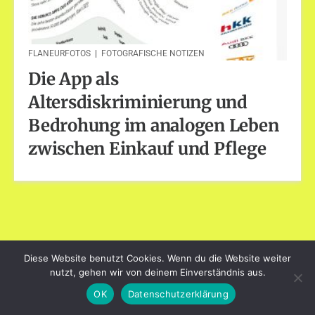
FLANEURFOTOS
|
FOTOGRAFISCHE NOTIZEN
Die App als
Altersdiskriminierung und
Bedrohung im analogen Leben
zwischen Einkauf und Pflege
dayart.de
Diese Website benutzt Cookies. Wenn du die Website weiter
Stolz präsentiert von WordPress
|
Theme: Loose von
nutzt, gehen wir von deinem Einverständnis aus.
BlogOnYourOwn.com
.
OK
Datenschutzerklärung