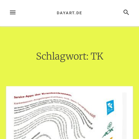
Zum
Inhalt
MENÜ
SUCHE
DAYART.DE
springen
Schlagwort:
TK