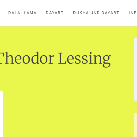
DALAI LAMA
DAYART
DUKHA UND DAYART
IN
Theodor Lessing