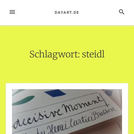
Zum
Inhalt
MENÜ
SUCHE
DAYART.DE
springen
Schlagwort:
steidl