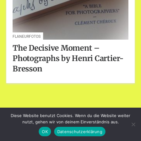
FLANEURFOTOS
The Decisive Moment –
Photographs by Henri Cartier-
Bresson
Diese Website benutzt Cookies. Wenn du die Website weiter
dayart.de
nutzt, gehen wir von deinem Einverständnis aus.
Stolz präsentiert von WordPress
|
Theme: Loose von
BlogOnYourOwn.com
.
OK
Datenschutzerklärung