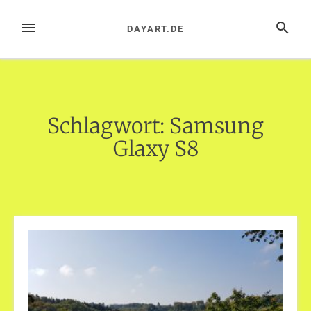
Zum
Inhalt
MENÜ
SUCHE
DAYART.DE
springen
Schlagwort:
Samsung
Glaxy S8