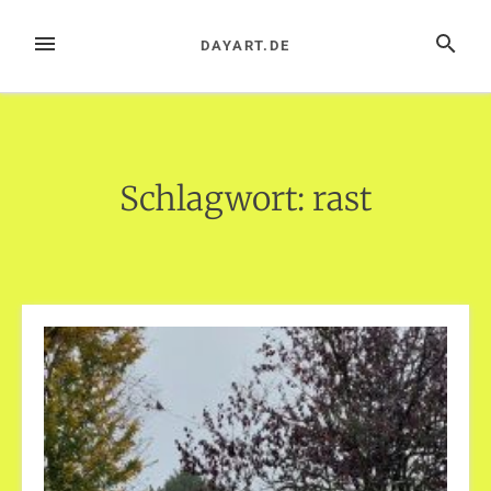
Zum
Inhalt
MENÜ
SUCHE
DAYART.DE
springen
Schlagwort:
rast