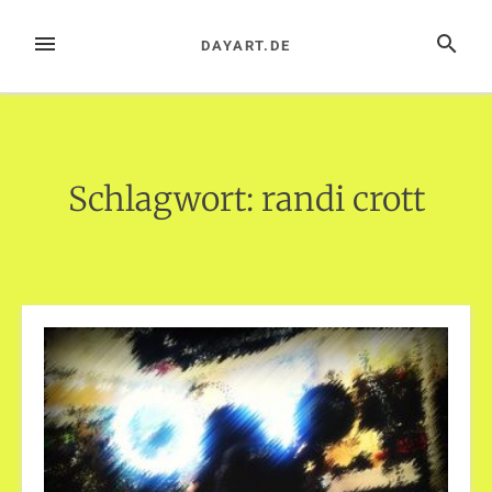
Zum
Inhalt
MENÜ
SUCHE
DAYART.DE
springen
Schlagwort:
randi crott