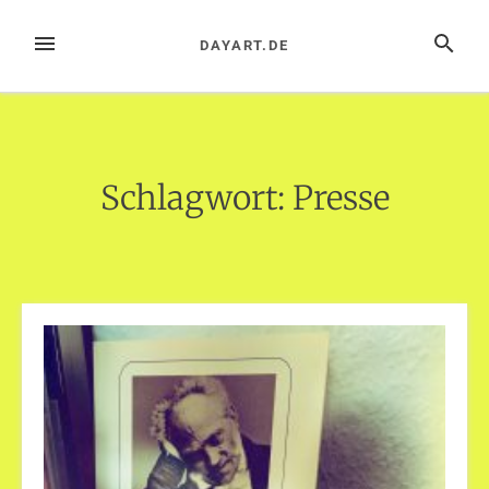
Zum
Inhalt
MENÜ
SUCHE
DAYART.DE
springen
Schlagwort:
Presse