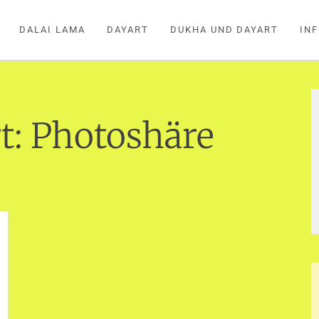
DALAI LAMA
DAYART
DUKHA UND DAYART
IN
t:
Photoshäre