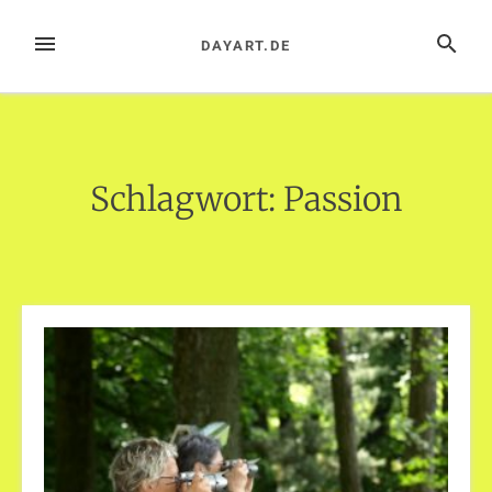
Zum
Inhalt
MENÜ
SUCHE
DAYART.DE
springen
Schlagwort:
Passion