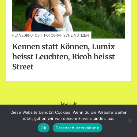
FLANEURFOTOS
|
FOTOGRAFISCHE NOTIZEN
Kennen statt Können, Lumix
heisst Leuchten, Ricoh heisst
Street
dayart.de
Stolz präsentiert von WordPress
|
Theme: Loose von
Diese Website benutzt Cookies. Wenn du die Website weiter
BlogOnYourOwn.com
.
nutzt, gehen wir von deinem Einverständnis aus.
OK
Datenschutzerklärung