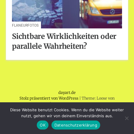
FLANEURFOTOS
Sichtbare Wirklichkeiten oder
parallele Wahrheiten?
dayart.de
Stolz präsentiert von WordPress
|
Theme: Loose von
BlogOnYourOwn.com
.
Diese Website benutzt Cookies. Wenn du die Website weiter
nutzt, gehen wir von deinem Einverständnis aus.
OK
Datenschutzerklärung