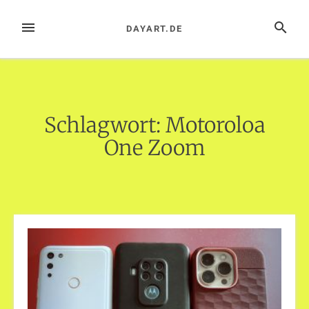
Zum
Inhalt
MENÜ
SUCHE
DAYART.DE
springen
Schlagwort:
Motoroloa
One Zoom