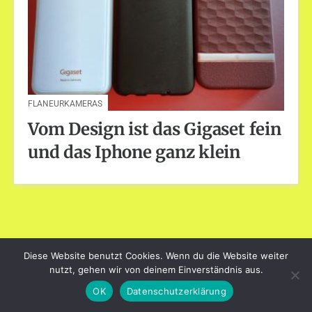
FLANEURKAMERAS
Vom Design ist das Gigaset fein
und das Iphone ganz klein
Diese Website benutzt Cookies. Wenn du die Website weiter
dayart.de
nutzt, gehen wir von deinem Einverständnis aus.
Stolz präsentiert von WordPress
|
Theme: Loose von
BlogOnYourOwn.com
.
OK
Datenschutzerklärung