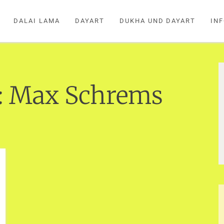
DALAI LAMA
DAYART
DUKHA UND DAYART
IN
:
Max Schrems