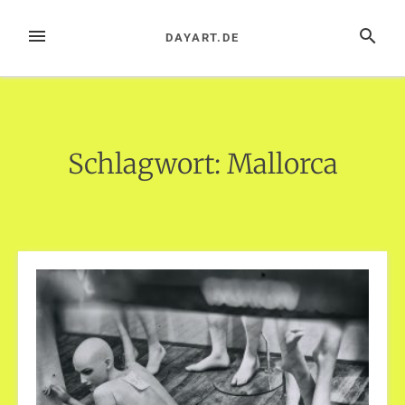
Zum
Inhalt
MENÜ
SUCHE
DAYART.DE
springen
Schlagwort:
Mallorca