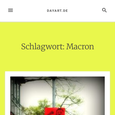
Zum
Inhalt
MENÜ
SUCHE
DAYART.DE
springen
Schlagwort:
Macron