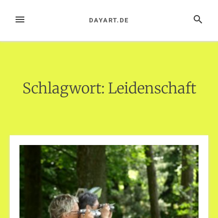
Zum
Inhalt
MENÜ
SUCHE
DAYART.DE
springen
Schlagwort:
Leidenschaft