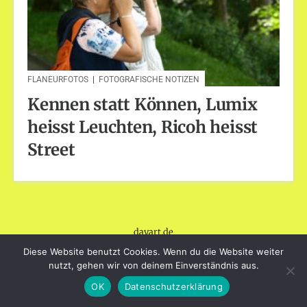
FLANEURFOTOS
|
FOTOGRAFISCHE NOTIZEN
Kennen statt Können, Lumix
heisst Leuchten, Ricoh heisst
Street
dayart.de
Stolz präsentiert von WordPress
|
Theme: Loose von
Diese Website benutzt Cookies. Wenn du die Website weiter
BlogOnYourOwn.com
.
nutzt, gehen wir von deinem Einverständnis aus.
OK
Datenschutzerklärung