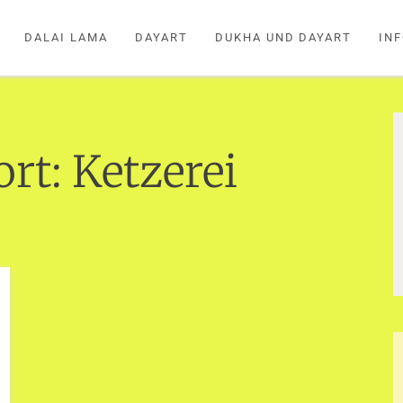
DALAI LAMA
DAYART
DUKHA UND DAYART
IN
ort:
Ketzerei