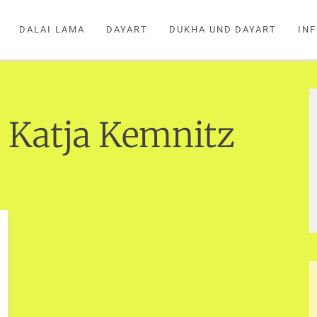
DALAI LAMA
DAYART
DUKHA UND DAYART
IN
:
Katja Kemnitz