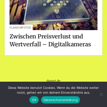
FLANEURFOTOS
Zwischen Preisverlust und
Wertverfall – Digitalkameras
dayart.de
Stolz präsentiert von WordPress
|
Theme: Loose von
Diese Website benutzt Cookies. Wenn du die Website weiter
BlogOnYourOwn.com
.
nutzt, gehen wir von deinem Einverständnis aus.
OK
Datenschutzerklärung