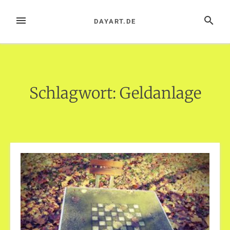
Zum
Inhalt
MENÜ
SUCHE
DAYART.DE
springen
Schlagwort:
Geldanlage