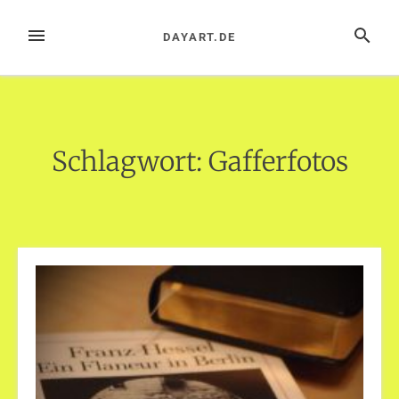
Zum
Inhalt
MENÜ
SUCHE
DAYART.DE
springen
Schlagwort:
Gafferfotos