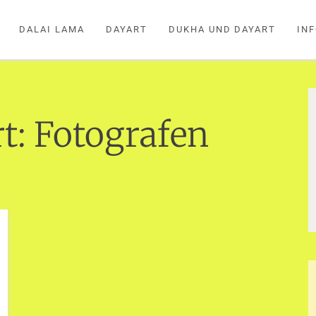
DALAI LAMA
DAYART
DUKHA UND DAYART
IN
t:
Fotografen