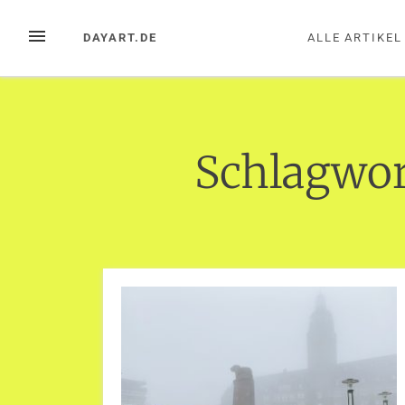
Zum
Inhalt
MENÜ
DAYART.DE
ALLE ARTIKEL
springen
Schlagwor