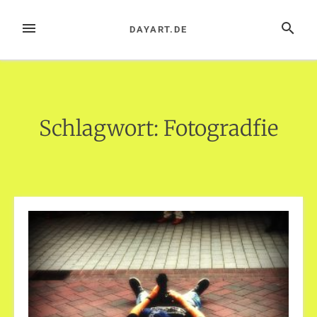
Zum
Inhalt
MENÜ
SUCHE
DAYART.DE
springen
Schlagwort:
Fotogradfie