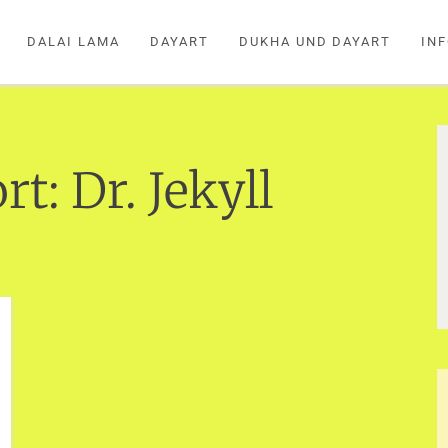
DALAI LAMA
DAYART
DUKHA UND DAYART
IN
rt:
Dr. Jekyll