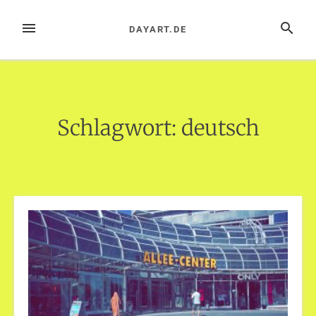
Zum
Inhalt
MENÜ
SUCHE
DAYART.DE
springen
Schlagwort:
deutsch