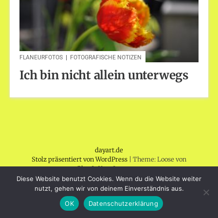
FLANEURFOTOS
|
FOTOGRAFISCHE NOTIZEN
Ich bin nicht allein unterwegs
dayart.de
Stolz präsentiert von WordPress
|
Theme: Loose von
BlogOnYourOwn.com
.
Diese Website benutzt Cookies. Wenn du die Website weiter
nutzt, gehen wir von deinem Einverständnis aus.
OK
Datenschutzerklärung