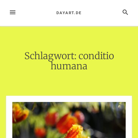
Zum
Inhalt
MENÜ
SUCHE
DAYART.DE
springen
Schlagwort:
conditio
humana