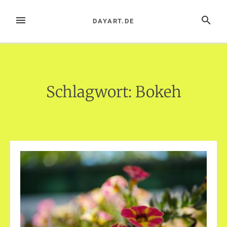
Zum
Inhalt
MENÜ
SUCHE
DAYART.DE
springen
Schlagwort:
Bokeh