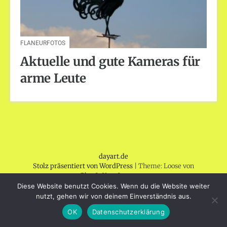
FLANEURFOTOS
Aktuelle und gute Kameras für
arme Leute
dayart.de
Stolz präsentiert von WordPress
|
Theme: Loose von
BlogOnYourOwn.com
.
Diese Website benutzt Cookies. Wenn du die Website weiter
nutzt, gehen wir von deinem Einverständnis aus.
OK
Datenschutzerklärung