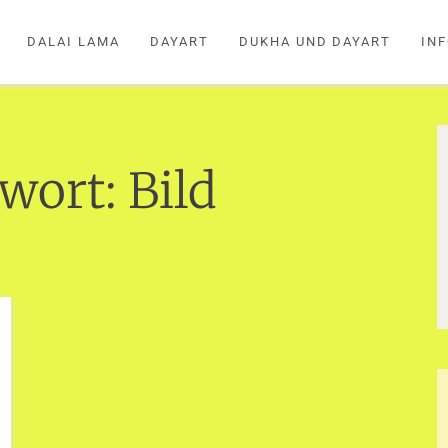
DALAI LAMA
DAYART
DUKHA UND DAYART
IN
gwort:
Bild