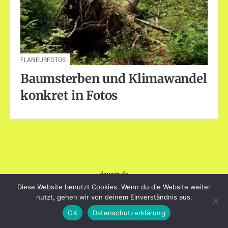
FLANEURFOTOS
Baumsterben und Klimawandel
konkret in Fotos
dayart.de
Stolz präsentiert von WordPress
|
Theme: Loose von
Diese Website benutzt Cookies. Wenn du die Website weiter
BlogOnYourOwn.com
.
nutzt, gehen wir von deinem Einverständnis aus.
OK
Datenschutzerklärung