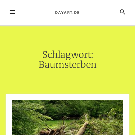
Zum
Inhalt
MENÜ
SUCHE
DAYART.DE
springen
Schlagwort:
Baumsterben