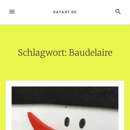
Zum
Inhalt
MENÜ
SUCHE
DAYART.DE
springen
Schlagwort:
Baudelaire