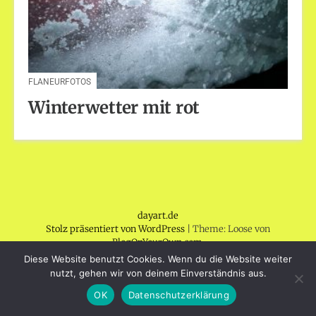
FLANEURFOTOS
Winterwetter mit rot
dayart.de
Stolz präsentiert von WordPress
|
Theme: Loose von
BlogOnYourOwn.com
.
Diese Website benutzt Cookies. Wenn du die Website weiter
nutzt, gehen wir von deinem Einverständnis aus.
OK
Datenschutzerklärung