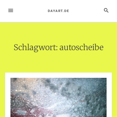
Zum
Inhalt
MENÜ
SUCHE
DAYART.DE
springen
Schlagwort:
autoscheibe