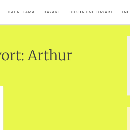
DALAI LAMA
DAYART
DUKHA UND DAYART
IN
ort:
Arthur