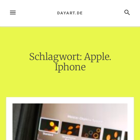
Zum
Inhalt
MENÜ
SUCHE
DAYART.DE
springen
Schlagwort:
Apple.
Iphone