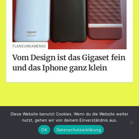
FLANEURKAMERAS
Vom Design ist das Gigaset fein
und das Iphone ganz klein
Diese Website benutzt Cookies. Wenn du die Website weiter
dayart.de
nutzt, gehen wir von deinem Einverständnis aus.
Stolz präsentiert von WordPress
|
Theme: Loose von
BlogOnYourOwn.com
.
OK
Datenschutzerklärung