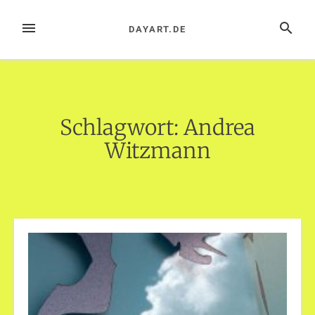
Zum
Inhalt
MENÜ
SUCHE
DAYART.DE
springen
Schlagwort:
Andrea
Witzmann