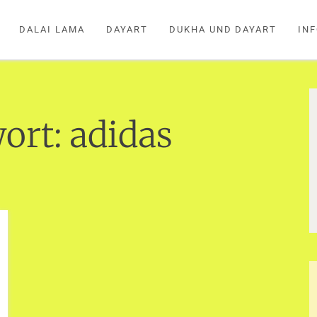
DALAI LAMA
DAYART
DUKHA UND DAYART
IN
ort:
adidas