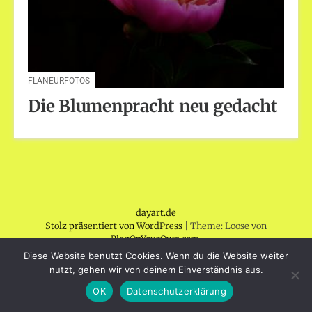
FLANEURFOTOS
Die Blumenpracht neu gedacht
dayart.de
Stolz präsentiert von WordPress
|
Theme: Loose von
BlogOnYourOwn.com
.
Diese Website benutzt Cookies. Wenn du die Website weiter
nutzt, gehen wir von deinem Einverständnis aus.
OK
Datenschutzerklärung