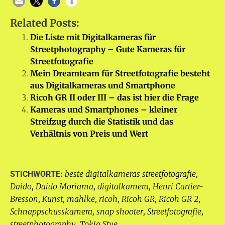
Related Posts:
Die Liste mit Digitalkameras für
Streetphotography – Gute Kameras für
Streetfotografie
Mein Dreamteam für Streetfotografie besteht
aus Digitalkameras und Smartphone
Ricoh GR II oder III – das ist hier die Frage
Kameras und Smartphones – kleiner
Streifzug durch die Statistik und das
Verhältnis von Preis und Wert
beste digitalkameras streetfotografie
STICHWORTE:
,
Daido
Daido Moriama
digitalkamera
Henri Cartier-
,
,
,
Bresson
Kunst
mahlke
ricoh
Ricoh GR
Ricoh GR 2
,
,
,
,
,
,
Schnappschusskamera
snap shooter
Streetfotografie
,
,
,
streetphotography
Tokio Stye
,