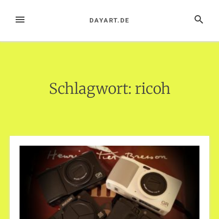
Zum
Inhalt
MENÜ
SUCHE
DAYART.DE
springen
Schlagwort:
ricoh