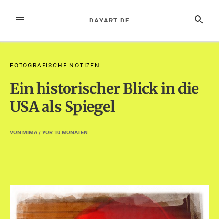
Zum
Inhalt
MENÜ
SUCHE
DAYART.DE
springen
FOTOGRAFISCHE NOTIZEN
Ein historischer Blick in die
USA als Spiegel
VON
MIMA
/ VOR
10 MONATEN