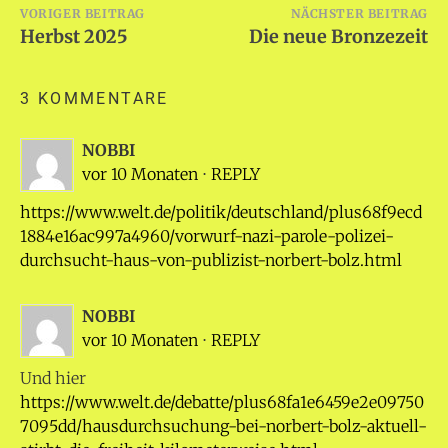
Beitragsnavigation
VORIGER BEITRAG
NÄCHSTER BEITRAG
Herbst 2025
Die neue Bronzezeit
3 KOMMENTARE
NOBBI
vor 10 Monaten
⋅
REPLY
https://www.welt.de/politik/deutschland/plus68f9ecd
1884e16ac997a4960/vorwurf-nazi-parole-polizei-
durchsucht-haus-von-publizist-norbert-bolz.html
NOBBI
vor 10 Monaten
⋅
REPLY
Und hier
https://www.welt.de/debatte/plus68fa1e6459e2e09750
7095dd/hausdurchsuchung-bei-norbert-bolz-aktuell-