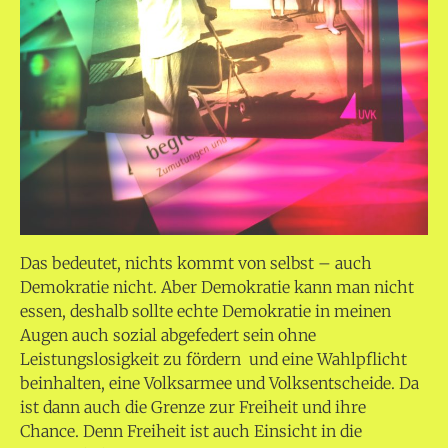
Das bedeutet, nichts kommt von selbst – auch
Demokratie nicht. Aber Demokratie kann man nicht
essen, deshalb sollte echte Demokratie in meinen
Augen auch sozial abgefedert sein ohne
Leistungslosigkeit zu fördern und eine Wahlpflicht
beinhalten, eine Volksarmee und Volksentscheide. Da
ist dann auch die Grenze zur Freiheit und ihre
Chance. Denn Freiheit ist auch Einsicht in die