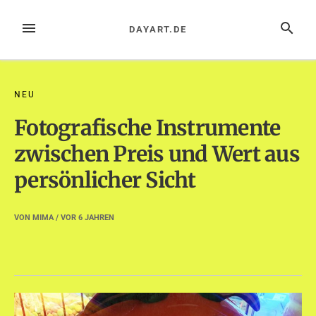
Zum
Inhalt
MENÜ
SUCHE
DAYART.DE
springen
NEU
Fotografische Instrumente
zwischen Preis und Wert aus
persönlicher Sicht
VON
MIMA
/ VOR
6 JAHREN