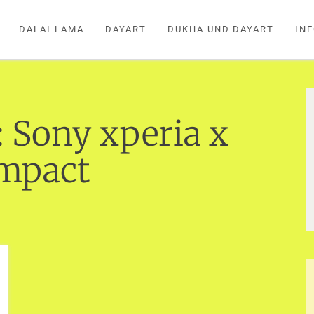
DALAI LAMA
DAYART
DUKHA UND DAYART
IN
:
Sony xperia x
mpact