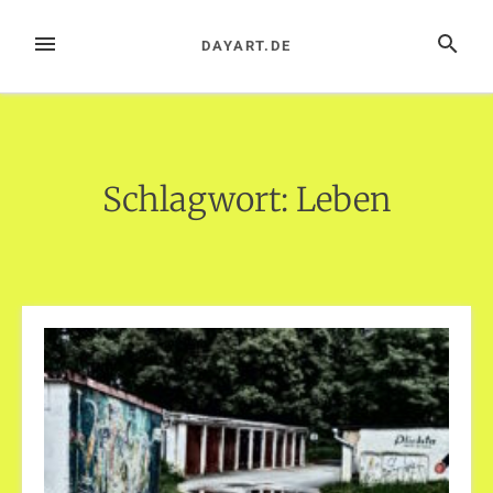
Zum
Inhalt
MENÜ
SUCHE
DAYART.DE
springen
Schlagwort:
Leben