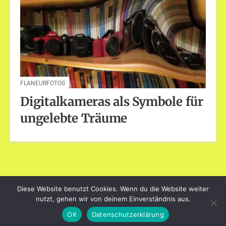
FLANEURFOTOS
Digitalkameras als Symbole für
ungelebte Träume
Diese Website benutzt Cookies. Wenn du die Website weiter
dayart.de
nutzt, gehen wir von deinem Einverständnis aus.
Stolz präsentiert von WordPress
|
Theme: Loose von
OK
Datenschutzerklärung
BlogOnYourOwn.com
.