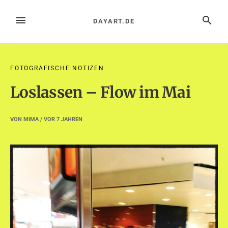
Zum
Inhalt
MENÜ
SUCHE
DAYART.DE
springen
FOTOGRAFISCHE NOTIZEN
Loslassen – Flow im Mai
VON
MIMA
/ VOR
7 JAHREN