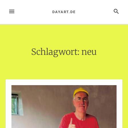
Zum
Inhalt
MENÜ
SUCHE
DAYART.DE
springen
Schlagwort:
neu