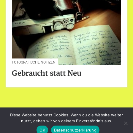
FOTOGRAFISCHE NOTIZEN
Gebraucht statt Neu
Diese Website benutzt Cookies. Wenn du die Website weiter
dayart.de
nutzt, gehen wir von deinem Einverständnis aus.
Stolz präsentiert von WordPress
|
Theme: Loose von
OK
Datenschutzerklärung
BlogOnYourOwn.com
.