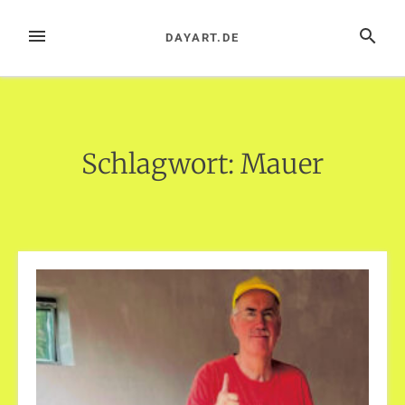
Zum
Inhalt
MENÜ
SUCHE
DAYART.DE
springen
Schlagwort:
Mauer