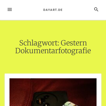
Zum
Inhalt
MENÜ
SUCHE
DAYART.DE
springen
Schlagwort:
Gestern
Dokumentarfotografie